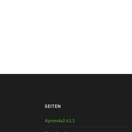
SEITEN
Aprenda2
.1
A2