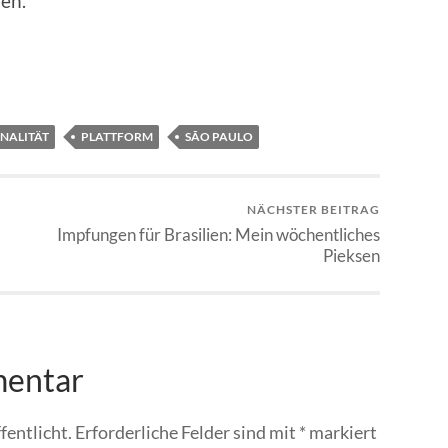
hen.
NALITÄT
PLATTFORM
SÃO PAULO
NÄCHSTER BEITRAG
Impfungen für Brasilien: Mein wöchentliches
Pieksen
mentar
fentlicht.
Erforderliche Felder sind mit
*
markiert