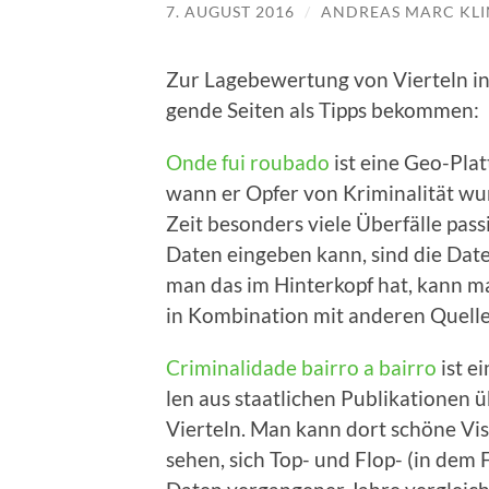
7. AUGUST 2016
/
ANDREAS MARC KLI
Zur Lage­be­wer­tung von Vier­teln i
gen­de Sei­ten als Tipps bekommen:
Onde fui rou­ba­do
ist eine Geo-Plat
wann er Opfer von Kri­mi­na­li­tät wu
Zeit beson­ders vie­le Über­fäl­le pas­s
Daten ein­ge­ben kann, sind die Daten
man das im Hin­ter­kopf hat, kann man
in Kom­bi­na­ti­on mit ande­ren Quell
Cri­mi­nal­ida­de bair­ro a bair­ro
ist ein
len aus staat­li­chen Publi­ka­tio­nen übe
Vier­teln. Man kann dort schö­ne Visua­
sehen, sich Top- und Flop- (in dem F