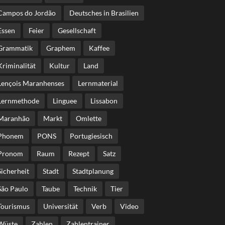
Campos do Jordão
Deutsches in Brasilien
Essen
Feier
Gesellschaft
Grammatik
Graphem
Kaffee
Kriminalität
Kultur
Land
Lençois Maranhenses
Lernmaterial
Lernmethode
Linguee
Lissabon
Maranhão
Markt
Omlette
Phonem
PONS
Portugiesisch
Pronom
Raum
Rezept
Satz
Sicherheit
Stadt
Stadtplanung
São Paulo
Taube
Technik
Tier
Tourismus
Universität
Verb
Video
Wüste
Zahlen
Zahlentrainer