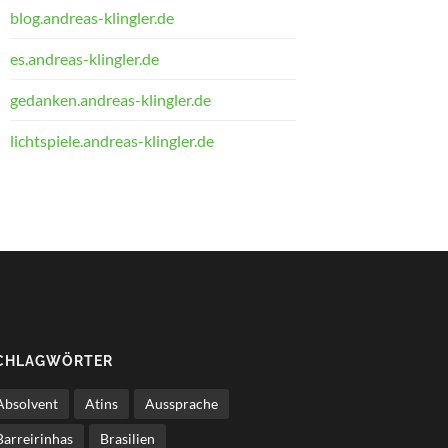
blog.andreas-klingler.de
es.andreas-klingler.de
gedanken.andreas-klingler.de
lichtspiele.andreas-klingler.de
CHLAGWÖRTER
Absolvent
Atins
Aussprache
Barreirinhas
Brasilien