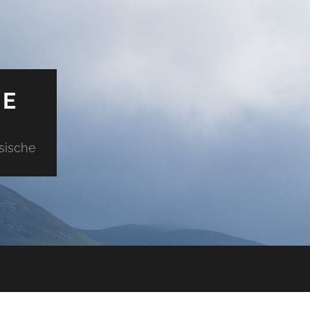
DE
sische