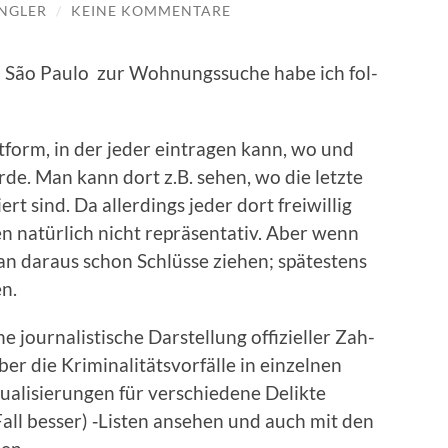
NGLER
/
KEINE KOMMENTARE
n São Pau­lo zur Woh­nungs­su­che habe ich fol­
tform, in der jeder ein­tra­gen kann, wo und
r­de. Man kann dort z.B. sehen, wo die letz­te
iert sind. Da aller­dings jeder dort frei­wil­lig
 natür­lich nicht reprä­sen­ta­tiv. Aber wenn
 dar­aus schon Schlüs­se zie­hen; spä­tes­tens
en.
e jour­na­lis­ti­sche Dar­stel­lung offi­zi­el­ler Zah­
r die Kri­mi­na­li­täts­vor­fäl­le in ein­zel­nen
li­sie­run­gen für ver­schie­de­ne Delik­te
all bes­ser) ‑Lis­ten anse­hen und auch mit den