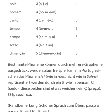
hoje
3 (o‑j-e)
4
homem
4 (ho-m-e‑m)
5
can­to
4 (ca-n-t‑o)
5
tem­po
4 (te-m-p‑o)
5
cam­po
4 (ca-m-p‑o)
5
sótão
4 (s‑o-t-ão)
5
dimen­ção
5 (di-me-n-ç-ão)
8
Bestimm­te Pho­ne­me kön­nen durch meh­re­re Gra­phe­me
aus­ge­drückt wer­den. Zum Bei­spiel kann im Por­tu­gie­si­
schen das Pho­nem /s/ (wie in
nass
; nicht wie in
Sah­ne)
reprä­sen­tiert wer­den durch ein S (wie in pen
s
ar), C
(
c
edo) (die­se bei­den sind etwas wei­cher), ein Ç (pre
ç
o),
(pa
ss
o), u.a.
SS
(Rand­be­mer­kung: Schö­ner Spruch zum Üben: pas­so á
pas­so (Schritt für Schritt).