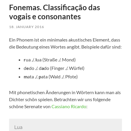
Fonemas. Classificação das
vogais e consonantes
18. JANUARY 2016
Ein Pho­nem ist ein mini­ma­les akus­ti­sches Ele­ment, dass
die Bedeu­tung eines Wor­tes angibt. Bei­spie­le dafür sind:
r
ua ./.
l
ua (Stra­ße ./. Mond)
d
e
do ./. d
a
do (Fin­ger ./. Würfel)
m
ata ./.
p
ata (Wald ./. Pfote)
Mit pho­ne­ti­schen Ände­run­gen in Wör­tern kann man als
Dich­ter schön spie­len. Betrach­ten wir uns fol­gen­de
schö­ne Sere­na­te von
Cas­sia­no Ricar­do
:
Lua