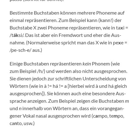
Bestimm­te Buch­sta­ben kön­nen meh­re­re Pho­ne­me auf
ein­mal reprä­sen­tie­ren. Zum Bei­spiel kann (kann!) der
Buch­sta­be X zwei Pho­ne­me reprä­sen­tie­ren, wie in ta
x
i =
/t
ák
si/. Das ist aber ein Fremd­wort und eher die Aus­
nah­me. (Nor­ma­ler­wei­se spricht man das X wie in pe
x
e =
/pe-sch‑e/ aus.)
Eini­ge Buch­sta­ben reprä­sen­tie­ren
kein
Pho­nem (wie
zum Bei­spiel /h/) und wer­den also nicht aus­ge­spro­chen.
Sie die­nen jedoch zur schrift­li­chen Unter­schei­dung von
Wör­tern (wie in à != há != a [hier­bei wird à und há gleich
aus­ge­spro­chen]). Sie kön­nen auch eine beson­de­re Aus­
spra­che anzei­gen. Zum Bei­spiel zei­gen die Buch­sta­ben
m
und
n
inner­halb von Wör­tern an, dass ein vor­an­ge­gan­
ge­ner Vokal nasal aus­ge­spro­chen wird (c
a
mpo, te
m
po,
ca
n
to, usw.)