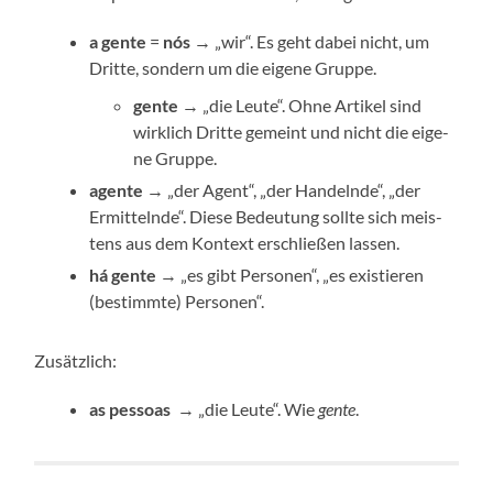
a gen­te
=
nós
→ „wir“. Es geht dabei nicht, um
Drit­te, son­dern um die eige­ne Gruppe.
gen­te
→ „die Leu­te“. Ohne Arti­kel sind
wirk­lich Drit­te gemeint und nicht die eige­
ne Gruppe.
agen­te
→ „der Agent“, „der Han­deln­de“, „der
Ermit­teln­de“. Die­se Bedeu­tung soll­te sich meis­
tens aus dem Kon­text erschlie­ßen lassen.
há gen­te
→ „es gibt Per­so­nen“, „es exis­tie­ren
(bestimm­te) Personen“.
Zusätz­lich:
as pes­s­o­as
→ „die Leu­te“. Wie
gen­te
.