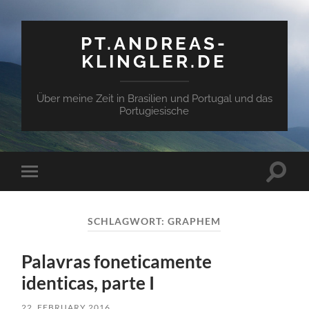
PT.ANDREAS-
KLINGLER.DE
Über meine Zeit in Brasilien und Portugal und das
Portugiesische
Suchfe
Mobile-
ein-/a
Menü
ein-/ausblenden
SCHLAGWORT:
GRAPHEM
Palavras foneticamente
identicas, parte I
22. FEBRUARY 2016