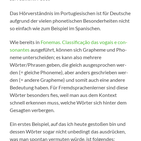
Das Hör­ver­ständ­nis im Por­tu­gie­si­schen ist für Deut­sche
auf­grund der vie­len pho­ne­ti­schen Beson­der­hei­ten nicht
so ein­fach wie zum Bei­spiel im Spanischen.
Wie bereits in
Fone­mas. Clas­si­fi­ca­ção das vogais e con­
so­nan­tes
aus­ge­führt, kön­nen sich Gra­phe­me und Pho­
ne­me unter­schei­den; es kann also meh­re­re
Wörter/Phrasen geben, die gleich aus­ge­spro­chen wer­
den (= glei­che Pho­ne­me), aber anders geschrie­ben wer­
den (= ande­re Gra­phe­me) und somit auch eine ande­re
Bedeu­tung haben. Für Fremd­spra­chen­ler­ner sind die­se
Wör­ter beson­ders fies, weil man aus dem Kon­text
schnell erken­nen muss, wel­che Wör­ter sich hin­ter dem
Gesag­ten verbergen.
Ein ers­tes Bei­spiel, auf das ich heu­te gesto­ßen bin und
des­sen Wör­ter sogar nicht unbe­dingt das aus­drü­cken,
was man spon­tan ver­mu­ten wür­de, ist folgendes: