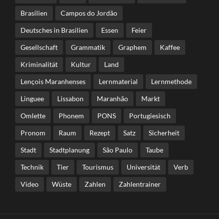
Brasilien
Campos do Jordão
Deutsches in Brasilien
Essen
Feier
Gesellschaft
Grammatik
Graphem
Kaffee
Kriminalität
Kultur
Land
Lençois Maranhenses
Lernmaterial
Lernmethode
Linguee
Lissabon
Maranhão
Markt
Omlette
Phonem
PONS
Portugiesisch
Pronom
Raum
Rezept
Satz
Sicherheit
Stadt
Stadtplanung
São Paulo
Taube
Technik
Tier
Tourismus
Universität
Verb
Video
Wüste
Zahlen
Zahlentrainer