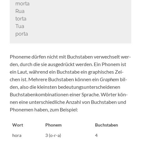
morta
Rua
torta
Tua
porta
Pho­ne­me dür­fen nicht mit Buch­sta­ben ver­wech­selt wer­
den, durch die sie aus­ge­drückt wer­den. Ein Pho­nem ist
ein Laut, wäh­rend ein Buch­sta­be ein gra­phi­sches Zei­
chen ist. Meh­re­re Buch­sta­ben kön­nen ein
Gra­phem
bil­
den, also die kleins­ten bedeu­tungs­un­ter­schei­de­nen
Buch­sta­ben­kom­bi­na­tio­nen einer Spra­che. Wör­ter kön­
nen eine unter­schied­li­che Anzahl von Buch­sta­ben und
Pho­ne­men haben, zum Beispiel:
Wort
Pho­nem
Buch­sta­ben
hora
3 (o‑r-a)
4