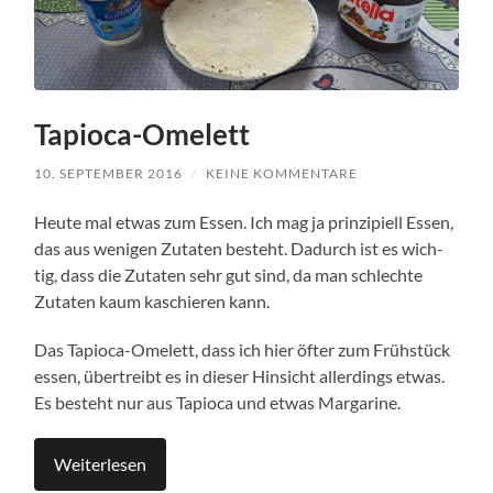
Tapioca-Omelett
10. SEPTEMBER 2016
/
KEINE KOMMENTARE
Heu­te mal etwas zum Essen. Ich mag ja prin­zi­pi­ell Essen,
das aus weni­gen Zuta­ten besteht. Dadurch ist es wich­
tig, dass die Zuta­ten sehr gut sind, da man schlech­te
Zuta­ten kaum kaschie­ren kann.
Das Tapioca-Omelett, dass ich hier öfter zum Früh­stück
essen, über­treibt es in die­ser Hin­sicht aller­dings etwas.
Es besteht nur aus Tapio­ca und etwas Margarine.
Wei­ter­le­sen