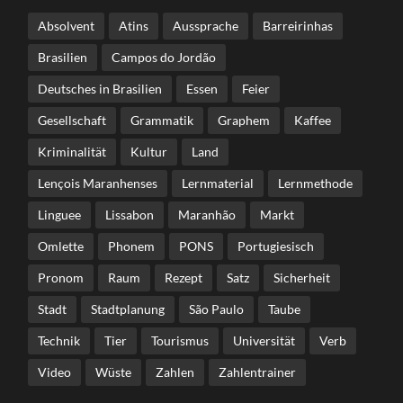
Absolvent
Atins
Aussprache
Barreirinhas
Brasilien
Campos do Jordão
Deutsches in Brasilien
Essen
Feier
Gesellschaft
Grammatik
Graphem
Kaffee
Kriminalität
Kultur
Land
Lençois Maranhenses
Lernmaterial
Lernmethode
Linguee
Lissabon
Maranhão
Markt
Omlette
Phonem
PONS
Portugiesisch
Pronom
Raum
Rezept
Satz
Sicherheit
Stadt
Stadtplanung
São Paulo
Taube
Technik
Tier
Tourismus
Universität
Verb
Video
Wüste
Zahlen
Zahlentrainer