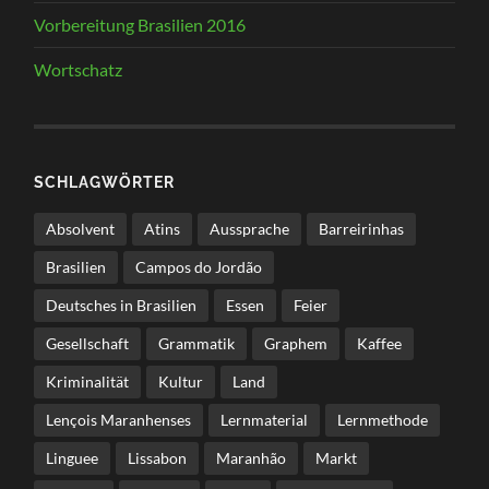
Vorbereitung Brasilien 2016
Wortschatz
SCHLAGWÖRTER
Absolvent
Atins
Aussprache
Barreirinhas
Brasilien
Campos do Jordão
Deutsches in Brasilien
Essen
Feier
Gesellschaft
Grammatik
Graphem
Kaffee
Kriminalität
Kultur
Land
Lençois Maranhenses
Lernmaterial
Lernmethode
Linguee
Lissabon
Maranhão
Markt