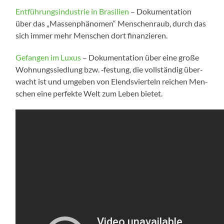
Ent­füh­rungs­in­dus­trie in Bra­si­li­en
– Doku­men­ta­ti­on
über das „Mas­sen­phä­no­men“ Men­schen­raub, durch das
sich immer mehr Men­schen dort finanzieren.
Gefan­gen im Luxus
– Doku­men­ta­ti­on über eine gro­ße
Woh­nungs­sied­lung bzw. ‑fes­tung, die voll­stän­dig über­
wacht ist und umge­ben von Elends­vier­teln rei­chen Men­
schen eine per­fek­te Welt zum Leben bietet.