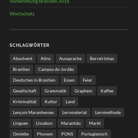
Vorbereitung Brasilien 2016
Wortschatz
SCHLAGWÖRTER
Absolvent
Atins
Aussprache
Barreirinhas
Brasilien
Campos do Jordão
Deutsches in Brasilien
Essen
Feier
Gesellschaft
Grammatik
Graphem
Kaffee
Kriminalität
Kultur
Land
Lençois Maranhenses
Lernmaterial
Lernmethode
Linguee
Lissabon
Maranhão
Markt
Omlette
Phonem
PONS
Portugiesisch