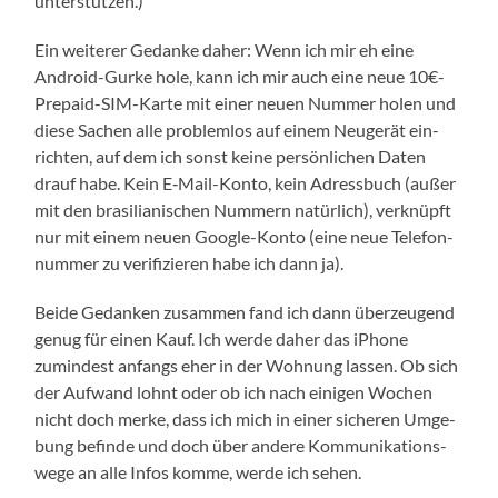
unterstützen.)
Ein wei­te­rer Gedan­ke daher: Wenn ich mir eh eine
Android-Gurke hole, kann ich mir auch eine neue 10€-
Prepaid-SIM-Karte mit einer neu­en Num­mer holen und
die­se Sachen alle pro­blem­los auf einem Neu­ge­rät ein­
rich­ten, auf dem ich sonst kei­ne per­sön­li­chen Daten
drauf habe. Kein E‑Mail-Konto, kein Adress­buch (außer
mit den bra­si­lia­ni­schen Num­mern natür­lich), ver­knüpft
nur mit einem neu­en Google-Konto (eine neue Tele­fon­
num­mer zu veri­fi­zie­ren habe ich dann ja).
Bei­de Gedan­ken zusam­men fand ich dann über­zeu­gend
genug für einen Kauf. Ich wer­de daher das iPho­ne
zumin­dest anfangs eher in der Woh­nung las­sen. Ob sich
der Auf­wand lohnt oder ob ich nach eini­gen Wochen
nicht doch mer­ke, dass ich mich in einer siche­ren Umge­
bung befin­de und doch über ande­re Kom­mu­ni­ka­ti­ons­
we­ge an alle Infos kom­me, wer­de ich sehen.