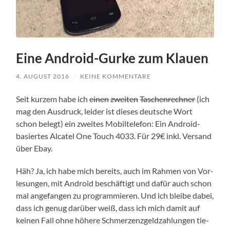
Eine Android-Gurke zum Klauen
4. AUGUST 2016
/
KEINE KOMMENTARE
Seit kur­zem habe ich
einen
zwei­ten
Taschen­rech­ner
(ich
mag den Aus­druck, lei­der ist die­ses deut­sche Wort
schon belegt) ein zwei­tes Mobil­te­le­fon: Ein Android-
basiertes Alca­tel One Touch 4033. Für 29€ inkl. Ver­sand
über Ebay.
Häh? Ja, ich habe mich bereits, auch im Rah­men von Vor­
le­sun­gen, mit Android beschäf­tigt und dafür auch schon
mal ange­fan­gen zu pro­gram­mie­ren. Und ich blei­be dabei,
dass ich genug dar­über weiß, dass ich mich damit auf
kei­nen Fall ohne höhe­re Schmer­zenz­geld­zah­lun­gen tie­