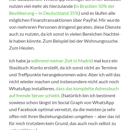
nut­zen viel mehr als hier­zu­lan­de (
in Bra­si­li­en 50% der
Bevöl­ke­rung
–
in Deutsch­land 35%
) und es läu­fen alle
mög­li­chen Finanz­trans­ak­tio­nen über Pay­Pal. Mir wur­de
von meh­re­ren Per­so­nen drin­gend gera­ten, die­se Diens­te
auch zu nut­zen, da ich sonst in vie­len Berei­chen Nach­tei­
le haben könn­te. Zum Bei­spiel bei der Woh­nungs­su­che.
Zum Heulen.
Ich habe ja
wäh­rend mei­ner Zeit in Madrid
mal kurz ein
Stasibuch-Konto erstellt, da ich sonst nicht an Ter­mi­ne
und Treff­punk­te her­an­ge­kom­men wäre. Aber ich will das
nicht wie­der machen und ins­be­son­de­re nicht auch noch
Whats­App instal­lie­ren,
dass das kom­plet­te Adress­buch
auf frem­de Ser­ver schiebt
. (Natür­lich bin ich bestimmt
sowie­so schon längst im Social Graph von Whats­App
und Face­book opti­mal ver­netzt, da die meis­ten ja sehr
offen mit ihren Bezie­hungs­da­ten umge­hen – aber das ist
für mich trotz­dem kein Grund, das auch noch selbst zu