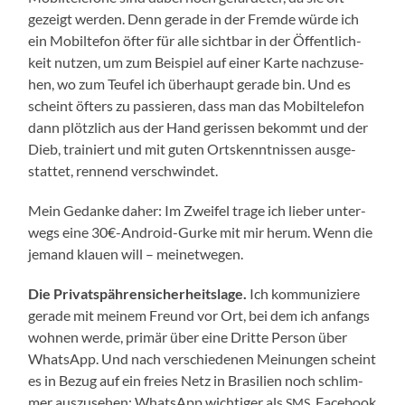
gezeigt wer­den. Denn gera­de in der Frem­de wür­de ich
ein Mobil­te­fon öfter für alle sicht­bar in der Öffent­lich­
keit nut­zen, um zum Bei­spiel auf einer Kar­te nach­zu­se­
hen, wo zum Teu­fel ich über­haupt gera­de bin. Und es
scheint öfters zu pas­sie­ren, dass man das Mobil­te­le­fon
dann plötz­lich aus der Hand geris­sen bekommt und der
Dieb, trai­niert und mit guten Orts­kennt­nis­sen aus­ge­
stat­tet, ren­nend verschwindet.
Mein Gedan­ke daher: Im Zwei­fel tra­ge ich lie­ber unter­
wegs eine 30€-Android-Gurke mit mir her­um. Wenn die
jemand klau­en will – meinetwegen.
Die Pri­vat­späh­ren­si­cher­heits­la­ge.
Ich kom­mu­ni­zie­re
gera­de mit mei­nem Freund vor Ort, bei dem ich anfangs
woh­nen wer­de, pri­mär über eine Drit­te Per­son über
Whats­App. Und nach ver­schie­de­nen Mei­nun­gen scheint
es in Bezug auf ein frei­es Netz in Bra­si­li­en noch schlim­
mer aus­zu­se­hen: Whats­App wich­ti­ger als
, Face­book
SMS