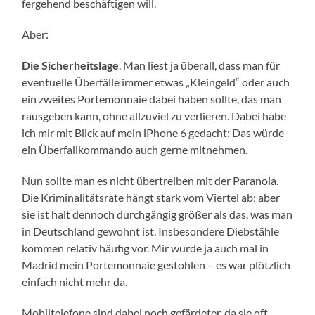
fer­ge­hend beschäf­ti­gen will.
Aber:
Die Sicher­heits­la­ge
. Man liest ja über­all, dass man für
even­tu­el­le Über­fäl­le immer etwas „Klein­geld“ oder auch
ein zwei­tes Porte­mon­naie dabei haben soll­te, das man
raus­ge­ben kann, ohne all­zu­viel zu ver­lie­ren. Dabei habe
ich mir mit Blick auf mein iPho­ne 6 gedacht: Das wür­de
ein Über­fall­kom­man­do auch ger­ne mitnehmen.
Nun soll­te man es nicht über­trei­ben mit der Para­noia.
Die Kri­mi­na­li­täts­ra­te hängt stark vom Vier­tel ab; aber
sie ist halt den­noch durch­gän­gig grö­ßer als das, was man
in Deutsch­land gewohnt ist. Ins­be­son­de­re Dieb­stäh­le
kom­men rela­tiv häu­fig vor. Mir wur­de ja auch mal in
Madrid mein Porte­mon­naie gestoh­len – es war plötz­lich
ein­fach nicht mehr da.
Mobil­te­le­fo­ne sind dabei noch gefär­de­ter, da sie oft