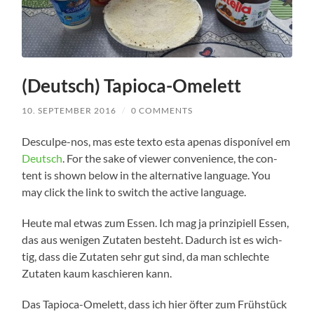
(Deutsch) Tapioca-Omelett
10. SEPTEMBER 2016
/
0 COMMENTS
Desculpe-nos, mas este tex­to esta ape­n­as dis­poní­vel em
Deutsch
. For the sake of view­er con­ve­ni­ence, the con­
tent is shown below in the alter­na­ti­ve lan­guage. You
may click the link to switch the acti­ve language.
Heu­te mal etwas zum Essen. Ich mag ja prin­zi­pi­ell Essen,
das aus weni­gen Zuta­ten besteht. Dadurch ist es wich­
tig, dass die Zuta­ten sehr gut sind, da man schlech­te
Zuta­ten kaum kaschie­ren kann.
Das Tapioca-Omelett, dass ich hier öfter zum Früh­stück