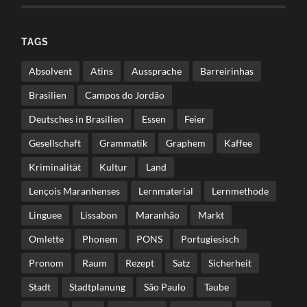
TAGS
Absolvent
Atins
Aussprache
Barreirinhas
Brasilien
Campos do Jordão
Deutsches in Brasilien
Essen
Feier
Gesellschaft
Grammatik
Graphem
Kaffee
Kriminalität
Kultur
Land
Lençois Maranhenses
Lernmaterial
Lernmethode
Linguee
Lissabon
Maranhão
Markt
Omlette
Phonem
PONS
Portugiesisch
Pronom
Raum
Rezept
Satz
Sicherheit
Stadt
Stadtplanung
São Paulo
Taube