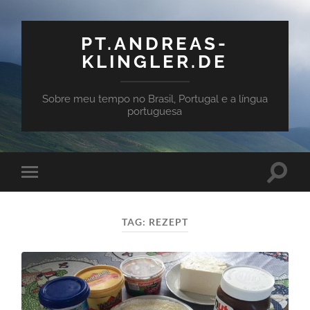
PT.ANDREAS-
KLINGLER.DE
Sobre meu tempo no Brasil, Portugal e a língua
portuguesa
Toggle
Toggle
search
mobile
field
menu
TAG:
REZEPT