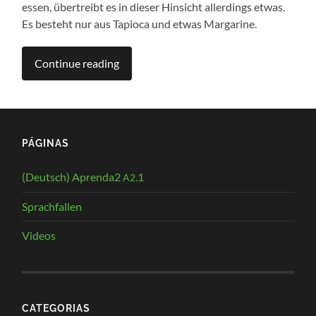
essen, über­treibt es in die­ser Hin­sicht aller­dings etwas.
Es besteht nur aus Tapio­ca und etwas Margarine.
Con­ti­nue reading
PÁGINAS
(Deutsch) Aprenda2
.1
A2
Sprachfallen
Videos
CATEGORIAS