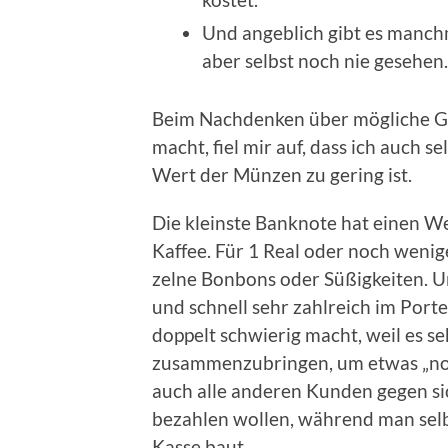
Und angeb­lich gibt es manch­
aber selbst noch nie gesehen.
Beim Nach­den­ken über mög­li­che G
macht, fiel mir auf, dass ich auch se
Wert der Mün­zen zu gering ist.
Die kleins­te Bank­no­te hat einen
Kaf­fee. Für 1 Real oder noch weni­
zel­ne Bon­bons oder Süßig­kei­ten. 
und schnell sehr zahl­reich im Porte
dop­pelt schwie­rig macht, weil es se
zusam­men­zu­brin­gen, um etwas „no
auch alle ande­ren Kun­den gegen sic
bezah­len wol­len, wäh­rend man sel
Kas­se baut.