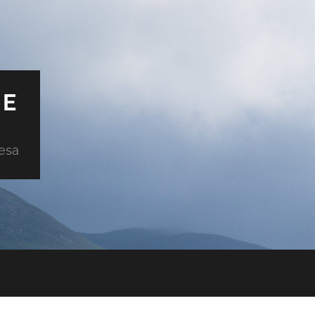
DE
uesa