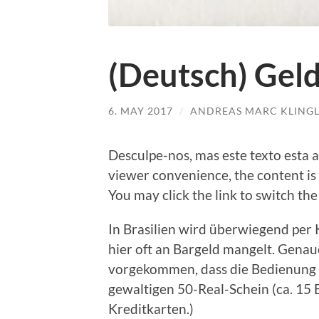
(Deutsch) Gel
6. MAY 2017
/
ANDREAS MARC KLING
Desculpe-nos, mas este tex­to esta ap
view­er con­ve­ni­ence, the con­tent i
You may click the link to switch the
In Bra­si­li­en wird über­wie­gend per 
hier oft an Bar­geld man­gelt. Genau
vor­ge­kom­men, dass die Bedie­nung 
gewal­ti­gen 50-Real-Schein (ca. 15 E
Kreditkarten.)