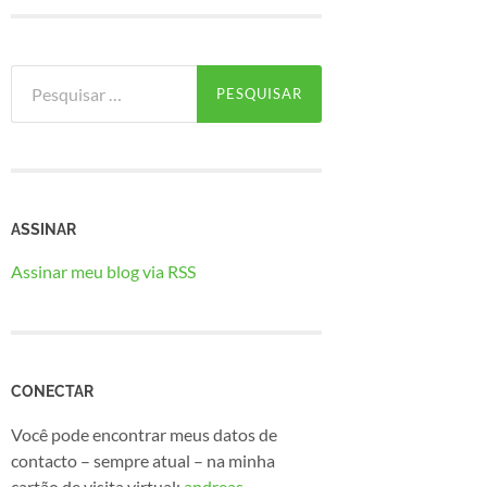
Pesquisar
por:
ASSINAR
Assinar meu blog via RSS
CONECTAR
Você pode encontrar meus datos de
contacto – sempre atual – na minha
cartão de visita virtual:
andreas-