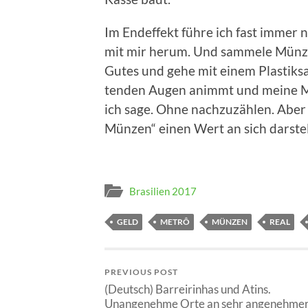
Im End­ef­fekt füh­re ich fast immer n
mit mir her­um. Und sam­me­le Mün­z
Gutes und gehe mit einem Plas­tik­
ten­den Augen animmt und mei­ne M
ich sage. Ohne nach­zu­zäh­len. Aber 
Mün­zen“ einen Wert an sich darstel
Brasilien 2017
GELD
METRÔ
MÜNZEN
REAL
PREVIOUS POST
(Deutsch) Barreirinhas und Atins.
Unangenehme Orte an sehr angenehme