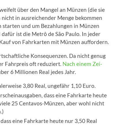
wei­felt über den Man­gel an Mün­zen (die sie
n nicht in aus­rei­chen­der Men­ge bekom­men
n star­ten und um Bezah­lun­gen in Mün­zen
el dafür ist die Metrô de São Pau­lo. In jeder
um Kauf von Fahr­kar­ten mit Mün­zen auffordern.
­schaft­li­che Kon­se­quen­zen. Da nicht genug
r Fahr­preis oft redu­ziert.
Nach einem Zei­
ber 6 Mil­lio­nen Real jedes Jahr.
a­ler­wei­se 3,80 Real, unge­fähr 1,10 Euro.
­schein­aus­ga­ben, dass eine Fahr­kar­te heu­te
bt vie­le 25 Centavos-Münzen, aber wohl nicht
.)
 dass eine Fahr­kar­te heu­te nur 3,50 Real