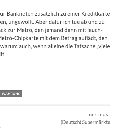
ur Bank­no­ten zusätz­lich zu einer Kre­dit­kar­te
en, unge­wollt. Aber dafür ich tue ab und zu
sack zur Metrô, den jemand dann mit leuch­
etrô-Chipkarte mit dem Betrag auf­lädt, den
war­um auch, wenn allei­ne die Tat­sa­che „vie­le
lt.
WÄHRUNG
NEXT POST
(Deutsch) Supermärkte
r