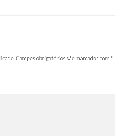
o
licado.
Campos obrigatórios são marcados com
*