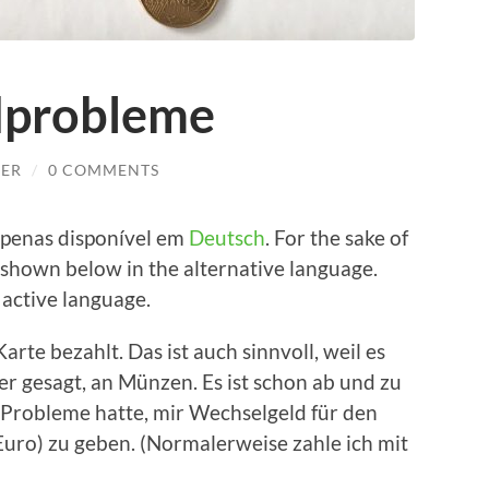
dprobleme
LER
/
0 COMMENTS
e­n­as dis­poní­vel em
Deutsch
. For the sake of
s shown below in the alter­na­ti­ve lan­guage.
 acti­ve language.
Kar­te bezahlt. Das ist auch sinn­voll, weil es
­er gesagt, an Mün­zen. Es ist schon ab und zu
Pro­ble­me hat­te, mir Wech­sel­geld für den
uro) zu geben. (Nor­ma­ler­wei­se zah­le ich mit