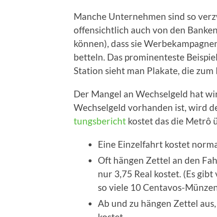
Man­che Unter­neh­men sind so ver­z
offen­sicht­lich auch von den Ban­ke
kön­nen), dass sie Wer­be­kam­pa­gne
bet­teln. Das pro­mi­nen­tes­te Bei­spi
Sta­ti­on sieht man Pla­ka­te, die z
Der Man­gel an Wech­sel­geld hat wirt
Wech­sel­geld vor­han­den ist, wird de
tungs­be­richt
kos­tet das die Metrô ü
Eine Ein­zel­fahrt kos­tet nor­m
Oft hän­gen Zet­tel an den Fahr
nur 3,75 Real kos­tet. (Es gi
so vie­le 10 Centavos-Münzen
Ab und zu hän­gen Zet­tel aus,
kostet.