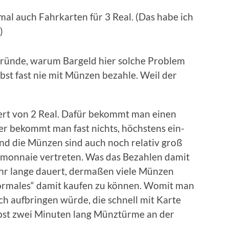
mal auch Fahr­kar­ten für 3 Real. (Das habe ich
)
rün­de, war­um Bar­geld hier sol­che Pro­blem
lbst fast nie mit Mün­zen bezah­le. Weil der
 Wert von 2 Real. Dafür bekommt man einen
ger bekommt man fast nichts, höchs­tens ein­
Und die Mün­zen sind auch noch rela­tiv groß
­mon­naie ver­tre­ten. Was das Bezah­len damit
hr lan­ge dau­ert, der­ma­ßen vie­le Mün­zen
r­ma­les“ damit kau­fen zu kön­nen. Womit man
h auf­brin­gen wür­de, die schnell mit Kar­te
bst zwei Minu­ten lang Münz­tür­me an der