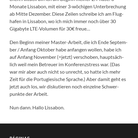
Mona­te Lis­sa­bon, mit einer 3‑wöchigen Unter­bre­chung
ab Mit­te Dezem­ber. Die­se Zei­len schrei­be ich am Flug­
ha­fen in Lis­sa­bon, wo ich mich immer noch über 30
Giga­byte LTE-Volumen für 30€ freue…
Den Beginn mei­ner Master-Arbeit, die ich Ende Sep­tem­
ber / Anfang Okto­ber habe anfan­gen wol­len, habe ich
auf Anfang Novem­ber (=jetzt) ver­scho­ben, haupt­säch­
lich weil mein Betreu­er im Kon­fe­renz­stress war. (Das
war mir aber auch nicht so unrecht, so hat­te ich mehr
Zeit für die Por­tu­gie­si­sche Spra­che.) Aber damit geht es
jetzt auch los, wir dis­ku­tie­ren noch ein­zel­ne Schwer­
punk­te der Arbeit.
Nun dann. Hal­lo Lissabon.