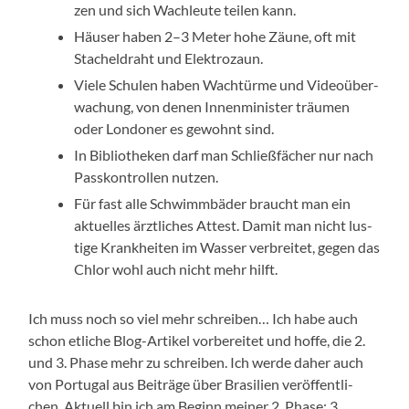
zen und sich Wach­leu­te tei­len kann.
Häu­ser haben 2–3 Meter hohe Zäu­ne, oft mit
Sta­chel­draht und Elektrozaun.
Vie­le Schu­len haben Wach­tür­me und Video­über­
wa­chung, von denen Innen­mi­nis­ter träu­men
oder Lon­do­ner es gewohnt sind.
In Biblio­the­ken darf man Schließ­fä­cher nur nach
Pass­kon­trol­len nutzen.
Für fast alle Schwimm­bä­der braucht man ein
aktu­el­les ärzt­li­ches Attest. Damit man nicht lus­
ti­ge Krank­hei­ten im Was­ser ver­brei­tet, gegen das
Chlor wohl auch nicht mehr hilft.
Ich muss noch so viel mehr schrei­ben… Ich habe auch
schon etli­che Blog-Artikel vor­be­rei­tet und hof­fe, die 2.
und 3. Pha­se mehr zu schrei­ben. Ich wer­de daher auch
von Por­tu­gal aus Bei­trä­ge über Bra­si­li­en ver­öf­fent­li­
chen. Aktu­ell bin ich am Beginn mei­ner 2. Pha­se: 3