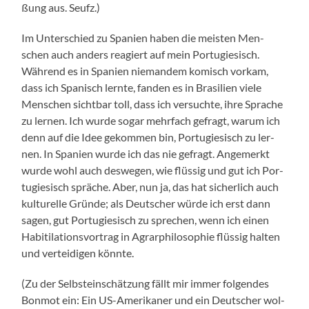
ßung aus. Seufz.)
Im Unter­schied zu Spa­ni­en haben die meis­ten Men­
schen auch anders reagiert auf mein Por­tu­gie­sisch.
Wäh­rend es in Spa­ni­en nie­man­dem komisch vor­kam,
dass ich Spa­nisch lern­te, fan­den es in Bra­si­li­en vie­le
Men­schen sicht­bar toll, dass ich ver­such­te, ihre Spra­che
zu ler­nen. Ich wur­de sogar mehr­fach gefragt, war­um ich
denn auf die Idee gekom­men bin, Por­tu­gie­sisch zu ler­
nen. In Spa­ni­en wur­de ich das nie gefragt. Ange­merkt
wur­de wohl auch des­we­gen, wie flüs­sig und gut ich Por­
tu­gie­sisch sprä­che. Aber, nun ja, das hat sicher­lich auch
kul­tu­rel­le Grün­de; als Deut­scher wür­de ich erst dann
sagen, gut Por­tu­gie­sisch zu spre­chen, wenn ich einen
Habi­ti­la­ti­ons­vor­trag in Agrar­phi­lo­so­phie flüs­sig hal­ten
und ver­tei­di­gen könnte.
(Zu der Selbst­ein­schät­zung fällt mir immer fol­gen­des
Bon­mot ein: Ein US-Amerikaner und ein Deut­scher wol­