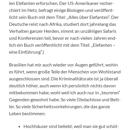
len Ele­fan­ten erfor­schen. Der US-Amerikaner recher­
chiert im Netz, befragt eini­ge Bio­lo­gen und ver­öf­fent­
licht sein Buch mit dem Titel: „Alles über Ele­fan­ten“. Der
Deut­sche reist nach Afri­ka, stu­diert dort jah­re­lang das
Ver­hal­ten gan­zer Her­den, nimmt an unzäh­li­gen Safa­ris
und Kon­fe­ren­zen teil, bevor er nach vie­len Jah­ren end­
lich ein Buch ver­öf­fent­licht mit dem Titel: „Ele­fan­ten –
eine Einführung“.)
Bra­si­li­en hat mir auch wie­der vor Augen geführt, wohin
es führt, wenn gro­ße Tei­le der Men­schen von Wohl­stand
aus­ge­schlos­sen sind. Die Kri­mi­na­li­täts­ra­te ist ja über­all
deut­lich höher, auch wenn ich per­sön­lich nichts davon
mit­be­kom­men habe, wohl weil ich auch nur in „teu­re­ren“
Gegen­den gewohnt habe. So vie­le Obdach­lo­se und Bett­
ler. So vie­le Sicher­heits­vor­keh­run­gen, die das gan­ze
Leben bestimmen:
Hoch­häu­ser sind beliebt, weil man sie gut schüt­