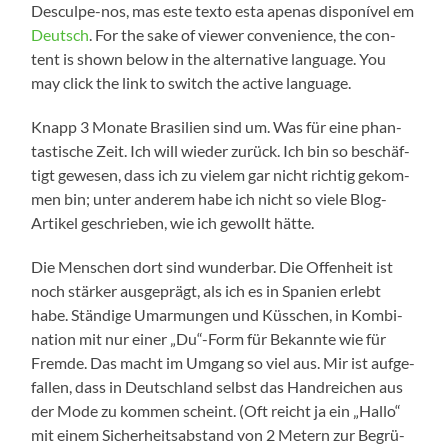
Desculpe-nos, mas este tex­to esta ape­n­as dis­poní­vel em
Deutsch
. For the sake of view­er con­ve­ni­ence, the con­
tent is shown below in the alter­na­ti­ve lan­guage. You
may click the link to switch the acti­ve language.
Knapp 3 Mona­te Bra­si­li­en sind um. Was für eine phan­
tas­ti­sche Zeit. Ich will wie­der zurück. Ich bin so beschäf­
tigt gewe­sen, dass ich zu vie­lem gar nicht rich­tig gekom­
men bin; unter ande­rem habe ich nicht so vie­le Blog-
Artikel geschrie­ben, wie ich gewollt hätte.
Die Men­schen dort sind wun­der­bar. Die Offen­heit ist
noch stär­ker aus­ge­prägt, als ich es in Spa­ni­en erlebt
habe. Stän­di­ge Umar­mun­gen und Küss­chen, in Kom­bi­
na­ti­on mit nur einer „Du“-Form für Bekann­te wie für
Frem­de. Das macht im Umgang so viel aus. Mir ist auf­ge­
fal­len, dass in Deutsch­land selbst das Hand­rei­chen aus
der Mode zu kom­men scheint. (Oft reicht ja ein „Hal­lo“
mit einem Sicher­heits­ab­stand von 2 Metern zur Begrü­