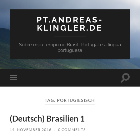
PT.ANDREAS-
KLINGLER.DE
Sobre meu tempo no Brasil, Portugal e a língua
portuguesa
Toggle
Toggle
search
mobile
field
menu
TAG:
PORTUGIESISCH
(Deutsch) Brasilien 1
14. NOVEMBER 2016
/
0 COMMENTS