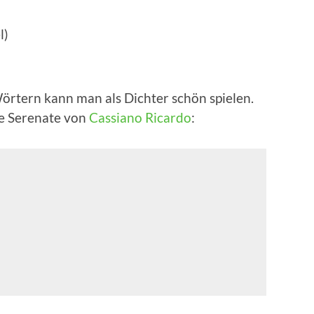
l)
Wör­tern kann man als Dich­ter schön spie­len.
e Sere­na­te von
Cas­sia­no Ricar­do
: