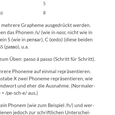
5
o)
8
meh­re­re Gra­phe­me aus­ge­drückt wer­den.
chen das Pho­nem /s/ (wie in
nass
; nicht wie in
ein S (wie in pen
s
ar), C (
c
edo) (die­se bei­den
(pa
ss
o), u.a.
SS
um Üben: pas­so á pas­so (Schritt für Schritt).
e­re Pho­ne­me auf ein­mal reprä­sen­tie­ren.
sta­be X zwei Pho­ne­me reprä­sen­tie­ren, wie
remd­wort und eher die Aus­nah­me. (Nor­ma­ler­
 = /pe-sch‑e/ aus.)
kein
Pho­nem (wie zum Bei­spiel /h/) und wer­
ie­nen jedoch zur schrift­li­chen Unter­schei­