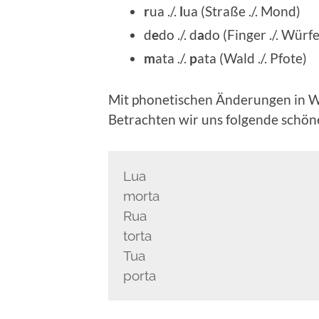
r
ua ./.
l
ua (Stra­ße ./. Mond)
d
e
do ./. d
a
do (Fin­ger ./. Würfe
m
ata ./.
p
ata (Wald ./. Pfote)
Mit pho­ne­ti­schen Ände­run­gen in 
Betrach­ten wir uns fol­gen­de schö­n
Lua
morta
Rua
torta
Tua
porta