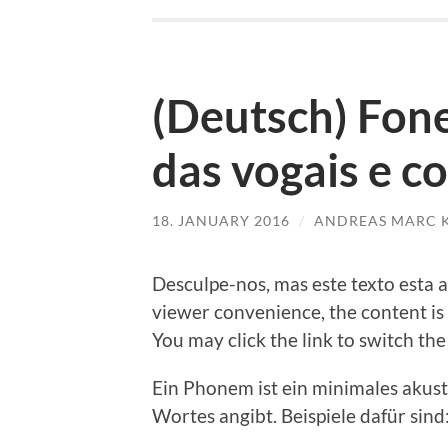
(Deutsch) Fone
das vogais e c
18. JANUARY 2016
/
ANDREAS MARC K
Desculpe-nos, mas este tex­to esta ap
view­er con­ve­ni­ence, the con­tent i
You may click the link to switch the
Ein Pho­nem ist ein mini­ma­les akus­
Wor­tes angibt. Bei­spie­le dafür sind