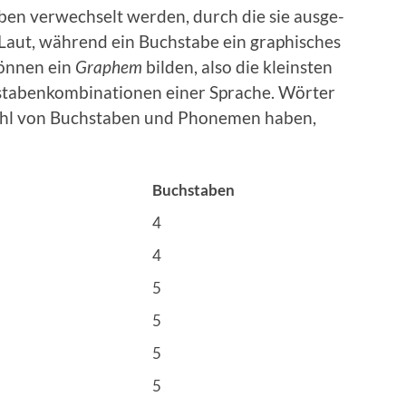
ben ver­wech­selt wer­den, durch die sie aus­ge­
aut, wäh­rend ein Buch­sta­be ein gra­phi­sches
kön­nen ein
Gra­phem
bil­den, also die kleins­ten
ta­ben­kom­bi­na­tio­nen einer Spra­che. Wör­ter
zahl von Buch­sta­ben und Pho­ne­men haben,
Buch­sta­ben
4
4
5
5
5
5