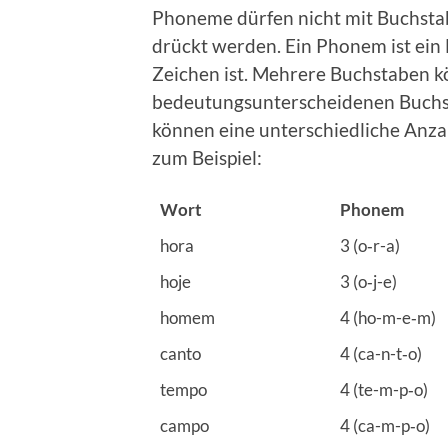
Pho­ne­me dür­fen nicht mit Buch­sta­
drückt wer­den. Ein Pho­nem ist ein L
Zei­chen ist. Meh­re­re Buch­sta­ben 
bedeu­tungs­un­ter­schei­de­nen Buch­s
kön­nen eine unter­schied­li­che An
zum Beispiel:
Wort
Pho­nem
hora
3 (o‑r-a)
hoje
3 (o‑j-e)
homem
4 (ho-m-e‑m)
can­to
4 (ca-n-t‑o)
tem­po
4 (te-m-p‑o)
cam­po
4 (ca-m-p‑o)