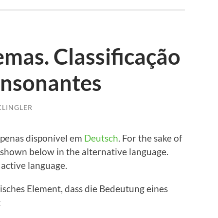
mas. Classificação
onsonantes
LINGLER
e­n­as dis­poní­vel em
Deutsch
. For the sake of
s shown below in the alter­na­ti­ve lan­guage.
 acti­ve language.
ti­sches Ele­ment, dass die Bedeu­tung eines
: