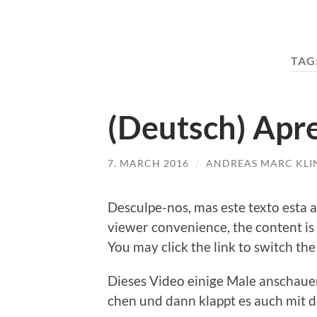
TAG
(Deutsch) Apre
7. MARCH 2016
/
ANDREAS MARC KLI
Desculpe-nos, mas este tex­to esta ap
view­er con­ve­ni­ence, the con­tent i
You may click the link to switch the
Die­ses Video eini­ge Male anschau­
chen und dann klappt es auch mit de