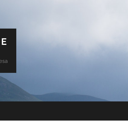
DE
uesa