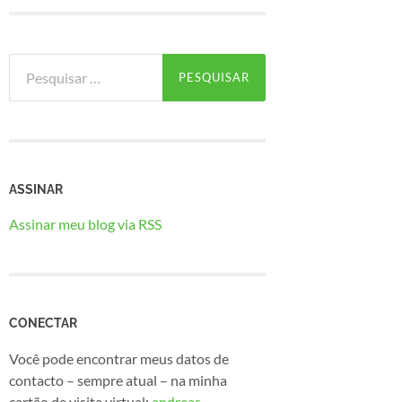
Pesquisar
por:
ASSINAR
Assinar meu blog via RSS
CONECTAR
Você pode encontrar meus datos de
contacto – sempre atual – na minha
cartão de visita virtual:
andreas-