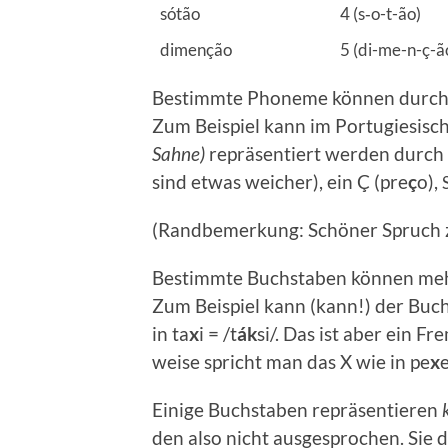
sótão
4 (s‑o-t-ão)
dimen­ção
5 (di-me-n-ç-ã
Bestimm­te Pho­ne­me kön­nen durch 
Zum Bei­spiel kann im Por­tu­gie­si­s
Sah­ne)
reprä­sen­tiert wer­den durch 
sind etwas wei­cher), ein Ç (pre
ç
o),
(Rand­be­mer­kung: Schö­ner Spruch z
Bestimm­te Buch­sta­ben kön­nen meh­r
Zum Bei­spiel kann (kann!) der Buch­
in ta
x
i = /t
ák
si/. Das ist aber ein F
wei­se spricht man das X wie in pe
x
e
Eini­ge Buch­sta­ben reprä­sen­tie­ren
den also nicht aus­ge­spro­chen. Sie d