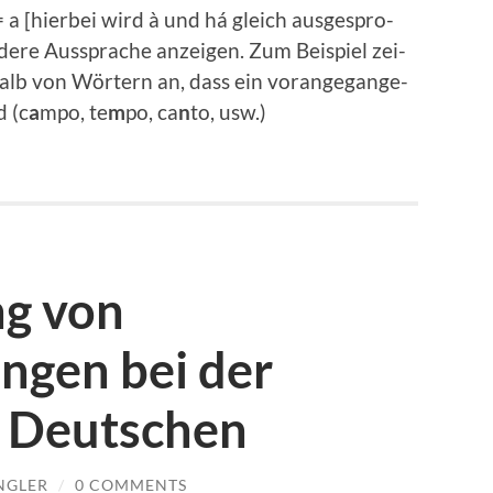
a [hier­bei wird à und há gleich aus­ge­spro­
e­re Aus­spra­che anzei­gen. Zum Bei­spiel zei­
alb von Wör­tern an, dass ein vor­an­ge­gan­ge­
d (c
a
mpo, te
m
po, ca
n
to, usw.)
g von
ngen bei der
 Deutschen
NGLER
/
0 COMMENTS