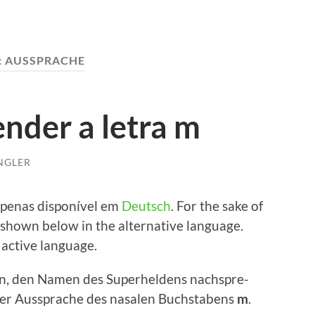
:
AUSSPRACHE
nder a letra m
NGLER
e­n­as dis­poní­vel em
Deutsch
. For the sake of
s shown below in the alter­na­ti­ve lan­guage.
 acti­ve language.
en, den Namen des Super­hel­dens nach­spre­
r Aus­spra­che des nasa­len Buch­sta­bens
m
.