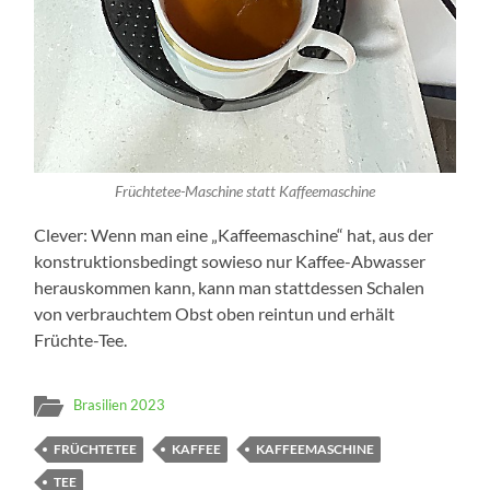
Früchtetee-Maschine statt Kaffeemaschine
Cle­ver: Wenn man eine „Kaf­fee­ma­schi­ne“ hat, aus der
kon­struk­ti­ons­be­dingt sowie­so nur Kaffee-Abwasser
her­aus­kom­men kann, kann man statt­des­sen Scha­len
von ver­brauch­tem Obst oben rein­tun und erhält
Früchte-Tee.
Brasilien 2023
FRÜCHTETEE
KAFFEE
KAFFEEMASCHINE
TEE