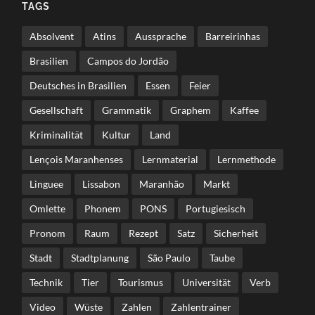
TAGS
Absolvent
Atins
Aussprache
Barreirinhas
Brasilien
Campos do Jordão
Deutsches in Brasilien
Essen
Feier
Gesellschaft
Grammatik
Graphem
Kaffee
Kriminalität
Kultur
Land
Lençois Maranhenses
Lernmaterial
Lernmethode
Linguee
Lissabon
Maranhão
Markt
Omlette
Phonem
PONS
Portugiesisch
Pronom
Raum
Rezept
Satz
Sicherheit
Stadt
Stadtplanung
São Paulo
Taube
Technik
Tier
Tourismus
Universität
Verb
Video
Wüste
Zahlen
Zahlentrainer