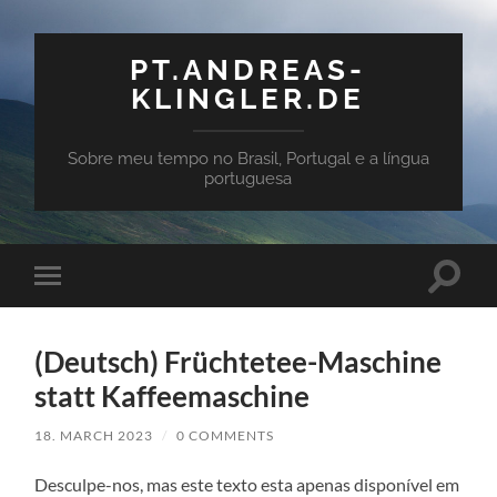
PT.ANDREAS-
KLINGLER.DE
Sobre meu tempo no Brasil, Portugal e a língua
portuguesa
Toggle
Toggle
search
mobile
field
menu
(Deutsch) Früchtetee-Maschine
statt Kaffeemaschine
18. MARCH 2023
/
0 COMMENTS
Desculpe-nos, mas este tex­to esta ape­n­as dis­poní­vel em