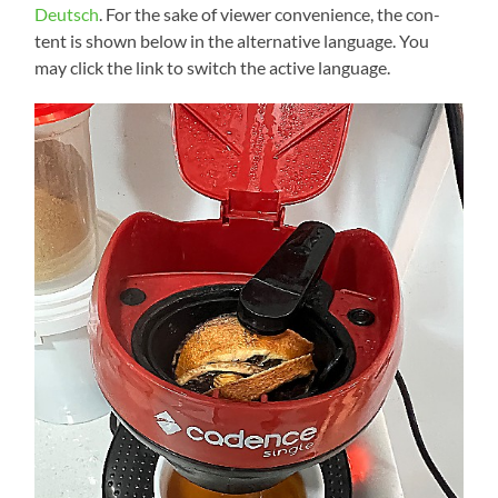
Deutsch
. For the sake of view­er con­ve­ni­ence, the con­
tent is shown below in the alter­na­ti­ve lan­guage. You
may click the link to switch the acti­ve language.