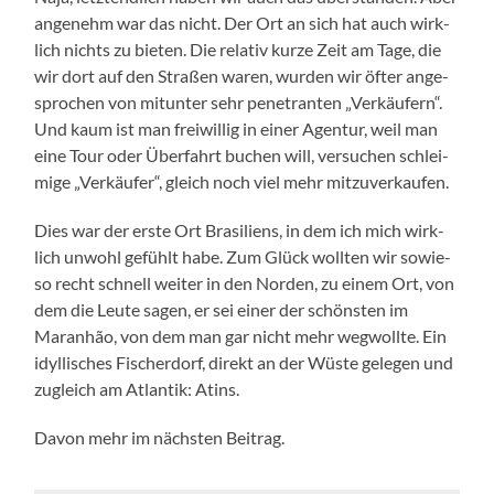
ange­nehm war das nicht. Der Ort an sich hat auch wirk­
lich nichts zu bie­ten. Die rela­tiv kur­ze Zeit am Tage, die
wir dort auf den Stra­ßen waren, wur­den wir öfter ange­
spro­chen von mit­un­ter sehr pene­tran­ten „Ver­käu­fern“.
Und kaum ist man frei­wil­lig in einer Agen­tur, weil man
eine Tour oder Über­fahrt buchen will, ver­su­chen schlei­
mi­ge „Ver­käu­fer“, gleich noch viel mehr mitzuverkaufen.
Dies war der ers­te Ort Bra­si­li­ens, in dem ich mich wirk­
lich unwohl gefühlt habe. Zum Glück woll­ten wir sowie­
so recht schnell wei­ter in den Nor­den, zu einem Ort, von
dem die Leu­te sagen, er sei einer der schöns­ten im
Maran­hão, von dem man gar nicht mehr weg­woll­te. Ein
idyl­li­sches Fischer­dorf, direkt an der Wüs­te gele­gen und
zugleich am Atlan­tik: Atins.
Davon mehr im nächs­ten Beitrag.