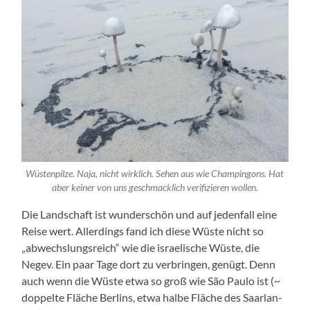
Wüs­ten­pil­ze. Naja, nicht wirk­lich. Sehen aus wie Cham­pingons. Hat
aber kei­ner von uns geschmack­lich veri­fi­zie­ren wollen.
Die Land­schaft ist wun­der­schön und auf jeden­fall eine
Rei­se wert. Aller­dings fand ich die­se Wüs­te nicht so
„abwechs­lungs­reich“ wie die israe­li­sche Wüs­te, die
Negev. Ein paar Tage dort zu ver­brin­gen, genügt. Denn
auch wenn die Wüs­te etwa so groß wie São Pau­lo ist (~
dop­pel­te Flä­che Ber­lins, etwa hal­be Flä­che des Saar­lan­