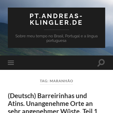
PT.ANDREAS-
KLINGLER.DE
Sobre meu tempo no Brasil, Portugal e a língua
portuguesa
Toggle
Toggle
search
mobile
field
menu
TAG:
MARANHÃO
(Deutsch) Barreirinhas und
Atins. Unangenehme Orte an
sehr angenehmer Wüste. Teil 1