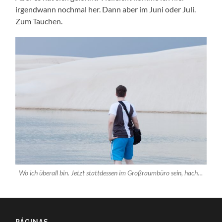
irgend­wann noch­mal her. Dann aber im Juni oder Juli.
Zum Tauchen.
Wo ich über­all bin. Jetzt statt­des­sen im Groß­raum­bü­ro sein, hach…
PÁGINAS