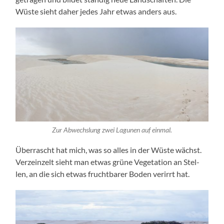
Wüs­te sieht daher jedes Jahr etwas anders aus.
Zur Abwechs­lung zwei Lagu­nen auf einmal.
Über­rascht hat mich, was so alles in der Wüs­te wächst.
Verz­ein­zelt sieht man etwas grü­ne Vege­ta­ti­on an Stel­
len, an die sich etwas frucht­ba­rer Boden ver­irrt hat.