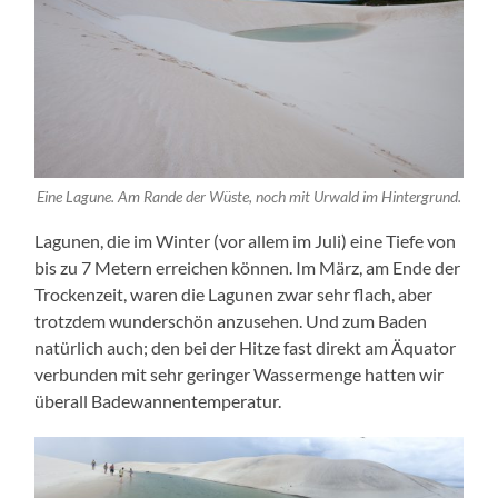
Eine Lagu­ne. Am Ran­de der Wüs­te, noch mit Urwald im Hintergrund.
Lagu­nen, die im Win­ter (vor allem im Juli) eine Tie­fe von
bis zu 7 Metern errei­chen kön­nen. Im März, am Ende der
Tro­cken­zeit, waren die Lagu­nen zwar sehr flach, aber
trotz­dem wun­der­schön anzu­se­hen. Und zum Baden
natür­lich auch; den bei der Hit­ze fast direkt am Äqua­tor
ver­bun­den mit sehr gerin­ger Was­ser­men­ge hat­ten wir
über­all Badewannentemperatur.