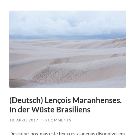
(Deutsch) Lençois Maranhenses.
In der Wüste Brasiliens
19. APRIL 2017
/
0 COMMENTS
Desculpe-nos, mas este tex­to esta ape­n­as dis­poní­vel em