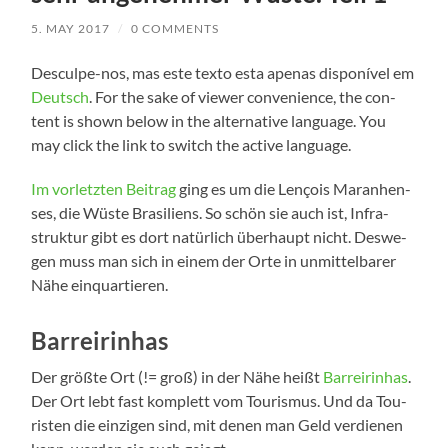
5. MAY 2017
/
0 COMMENTS
Desculpe-nos, mas este tex­to esta ape­n­as dis­poní­vel em
Deutsch
. For the sake of view­er con­ve­ni­ence, the con­
tent is shown below in the alter­na­ti­ve lan­guage. You
may click the link to switch the acti­ve language.
Im vor­letz­ten Bei­trag
ging es um die Len­çois Maran­hen­
ses, die Wüs­te Bra­si­li­ens. So schön sie auch ist, Infra­
struk­tur gibt es dort natür­lich über­haupt nicht. Des­we­
gen muss man sich in einem der Orte in unmit­tel­ba­rer
Nähe einquartieren.
Barreirinhas
Der größ­te Ort (!= groß) in der Nähe heißt
Bar­reirin­has
.
Der Ort lebt fast kom­plett vom Tou­ris­mus. Und da Tou­
ris­ten die ein­zi­gen sind, mit denen man Geld ver­die­nen