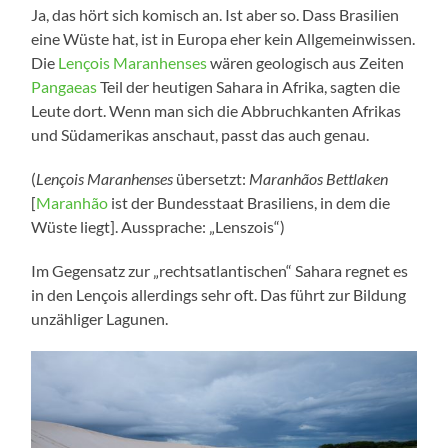
Ja, das hört sich komisch an. Ist aber so. Dass Bra­si­li­en
eine Wüs­te hat, ist in Euro­pa eher kein All­ge­mein­wis­sen.
Die
Len­çois Maran­hen­ses
wären geo­lo­gisch aus Zei­ten
Pan­gae­as
Teil der heu­ti­gen Saha­ra in Afri­ka, sag­ten die
Leu­te dort. Wenn man sich die Abbruch­kan­ten Afri­kas
und Süd­ame­ri­kas anschaut, passt das auch genau.
(
Len­çois Maran­hen­ses
über­setzt:
Maran­hãos Bett­la­ken
[
Maran­hão
ist der Bun­des­staat Bra­si­li­ens, in dem die
Wüs­te liegt]. Aus­spra­che: „Lens­zois“)
Im Gegen­satz zur „rechts­at­lan­ti­schen“ Saha­ra reg­net es
in den Len­çois aller­dings sehr oft. Das führt zur Bil­dung
unzäh­li­ger Lagunen.