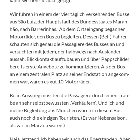
kann, wer­den sie auch gejagt.
Wir fuh­ren in einem der vier täg­lich ver­keh­ren­den Bus­se
aus São Luíz, der Haupt­stadt des Bun­des­staa­tes Maran­
hão, nach Bar­rer­in­has. Ab dem Orts­ein­gang began­nen
Motor­rä­der, den Bus zu beglei­ten. Des­sen (Bei-) Fah­rer
schau­ten sich genau die Pas­sa­gie­re des Bus­ses an und
ver­such­ten mit jedem, der halb­wegs nach Aus­län­der
aus­sah, Blick­kon­takt auf­zu­bau­en und über Papp­schil­der
bereits ers­te Ange­bo­te zu kom­mu­ni­zie­ren. Als der Bus
an einem zen­tra­len Platz an sei­ner End­sta­ti­on ange­kom­
men war, waren es gut 10 Motorräder.
Beim Aus­stieg muss­ten die Pas­sa­gie­re durch einen Trau­
be an sehr selbst­be­wuss­ten „Ver­käu­fern“. Und ich und
mei­ne Beglei­tung aus Mün­chen waren in die­sem Bus
auch noch die ein­zi­gen Tou­ris­ten. (Es war Neben­sai­son,
als wir im März da waren.)
Naja, letzt­end­lich haben wir auch das über­stan­den. Aber