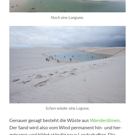
Noch eine Langune.
Schon wie­der eine Lagune.
Genau­er gesagt besteht die Wüs­te aus
Wan­der­dü­nen
.
Der Sand wird also vom Wind per­ma­nent hin- und her­
ge­tra­gen und bil­det stän­dig neue Land­schaf­ten. Die