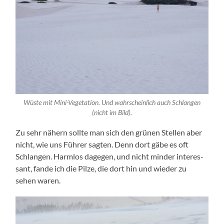
Wüs­te mit Mini-Vegetation. Und wahr­schein­lich auch Schlan­gen
(nicht im Bild).
Zu sehr nähern soll­te man sich den grü­nen Stel­len aber
nicht, wie uns Füh­rer sag­ten. Denn dort gäbe es oft
Schlan­gen. Harm­los dage­gen, und nicht min­der inter­es­
sant, fan­de ich die Pil­ze, die dort hin und wie­der zu
sehen waren.