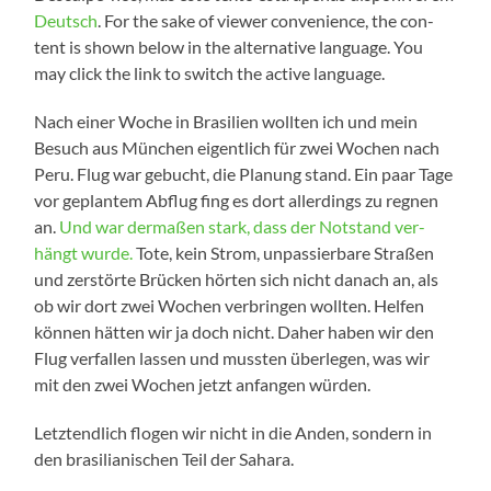
Deutsch
. For the sake of view­er con­ve­ni­ence, the con­
tent is shown below in the alter­na­ti­ve lan­guage. You
may click the link to switch the acti­ve language.
Nach einer Woche in Bra­si­li­en woll­ten ich und mein
Besuch aus Mün­chen eigent­lich für zwei Wochen nach
Peru. Flug war gebucht, die Pla­nung stand. Ein paar Tage
vor geplan­tem Abflug fing es dort aller­dings zu reg­nen
an.
Und war der­ma­ßen stark, dass der Not­stand ver­
hängt wur­de.
Tote, kein Strom, unpas­sier­ba­re Stra­ßen
und zer­stör­te Brü­cken hör­ten sich nicht danach an, als
ob wir dort zwei Wochen ver­brin­gen woll­ten. Hel­fen
kön­nen hät­ten wir ja doch nicht. Daher haben wir den
Flug ver­fal­len las­sen und muss­ten über­le­gen, was wir
mit den zwei Wochen jetzt anfan­gen würden.
Letzt­end­lich flo­gen wir nicht in die Anden, son­dern in
den bra­si­lia­ni­schen Teil der Sahara.