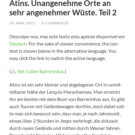
Atins. Unangenehme Orte an
sehr angenehmer Wüste. Teil 2
19. MAY 2017
/
0 COMMENTS
Desculpe-nos, mas este tex­to esta ape­n­as dis­poní­vel em
Deutsch
. For the sake of view­er con­ve­ni­ence, the con­
tent is shown below in the alter­na­ti­ve lan­guage. You
may click the link to switch the acti­ve language.
(
Zu Teil 1 über Bar­rer­in­has.
)
Atins ist ein sehr klei­ner und abge­le­ge­ner Ort in unmit­
tel­ba­rer Nähe der Len­çois Maran­hen­ses. Man erreicht
ihn am bes­ten mit dem Boot von Bar­rer­in­has aus. Es gibt
auch Tou­ren mit Gelän­de­wa­gen dort­hin, doch dabei soll­
te man sich bewusst sein, dass man, je nach Jah­res­zeit,
etwas über 2 Stun­den in Jeeps ver­bringt, die zick­zack
durch rau­es Gelän­de und mit­ten durch Was­ser fah­ren.