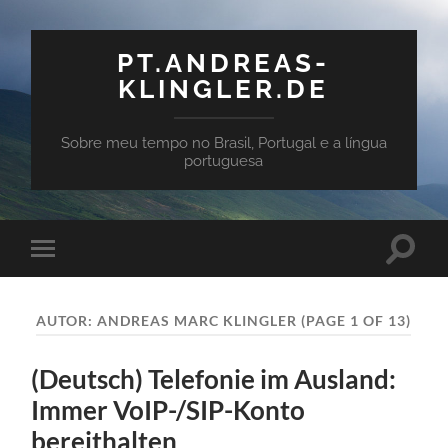
PT.ANDREAS-
KLINGLER.DE
Sobre meu tempo no Brasil, Portugal e a língua
portuguesa
Toggle
Toggle
search
mobile
field
menu
AUTOR:
ANDREAS MARC KLINGLER
(PAGE 1 OF 13)
(Deutsch) Telefonie im Ausland:
Immer VoIP-/SIP-Konto
bereithalten