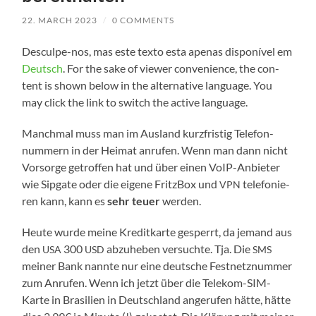
22. MARCH 2023
/
0 COMMENTS
Desculpe-nos, mas este tex­to esta ape­n­as dis­poní­vel em
Deutsch
. For the sake of view­er con­ve­ni­ence, the con­
tent is shown below in the alter­na­ti­ve lan­guage. You
may click the link to switch the acti­ve language.
Manch­mal muss man im Aus­land kurz­fris­tig Tele­fon­
num­mern in der Hei­mat anru­fen. Wenn man dann nicht
Vor­sor­ge getrof­fen hat und über einen VoIP-Anbieter
wie Sip­ga­te oder die eige­ne Fritz­Box und
tele­fo­nie­
VPN
ren kann, kann es
sehr teu­er
werden.
Heu­te wur­de mei­ne Kre­dit­kar­te gesperrt, da jemand aus
den
300
abzu­he­ben ver­such­te. Tja. Die
USA
USD
SMS
mei­ner Bank nann­te nur eine deut­sche Fest­netz­num­mer
zum Anru­fen. Wenn ich jetzt über die Telekom-SIM-
Karte in Bra­si­li­en in Deutsch­land ange­ru­fen hät­te, hät­te