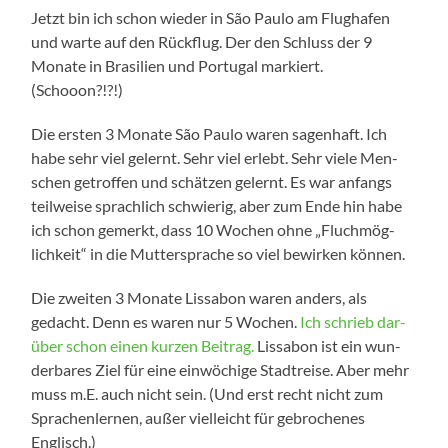
Jetzt bin ich schon wie­der in São Pau­lo am Flug­ha­fen
und war­te auf den Rück­flug. Der den Schluss der 9
Mona­te in Bra­si­li­en und Por­tu­gal mar­kiert.
(Schooon?!?!)
Die ers­ten 3 Mona­te São Pau­lo waren sagen­haft. Ich
habe sehr viel gelernt. Sehr viel erlebt. Sehr vie­le Men­
schen getrof­fen und schät­zen gelernt. Es war anfangs
teil­wei­se sprach­lich schwie­rig, aber zum Ende hin habe
ich schon gemerkt, dass 10 Wochen ohne „Fluch­mög­
lich­keit“ in die Mut­ter­spra­che so viel bewir­ken können.
Die zwei­ten 3 Mona­te Lis­sa­bon waren anders, als
gedacht. Denn es waren nur 5 Wochen.
Ich schrieb dar­
über schon einen kur­zen Bei­trag.
Lis­sa­bon ist ein wun­
der­ba­res Ziel für eine ein­wö­chi­ge Stadt­rei­se. Aber mehr
muss m.E. auch nicht sein. (Und erst recht nicht zum
Spra­chen­ler­nen, außer viel­leicht für gebro­che­nes
Englisch.)