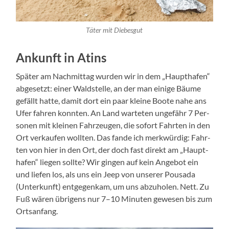
Täter mit Diebesgut
Ankunft in Atins
Spä­ter am Nach­mit­tag wur­den wir in dem „Haupt­ha­fen“
abge­setzt: einer Wald­stel­le, an der man eini­ge Bäu­me
gefällt hat­te, damit dort ein paar klei­ne Boo­te nahe ans
Ufer fah­ren konn­ten. An Land war­te­ten unge­fähr 7 Per­
so­nen mit klei­nen Fahr­zeu­gen, die sofort Fahr­ten in den
Ort ver­kau­fen woll­ten. Das fan­de ich merk­wür­dig: Fahr­
ten von hier in den Ort, der doch fast direkt am „Haupt­
ha­fen“ lie­gen soll­te? Wir gin­gen auf kein Ange­bot ein
und lie­fen los, als uns ein Jeep von unse­rer Pousa­da
(Unter­kunft) ent­ge­gen­kam, um uns abzu­ho­len. Nett. Zu
Fuß wären übri­gens nur 7–10 Minu­ten gewe­sen bis zum
Ortsanfang.