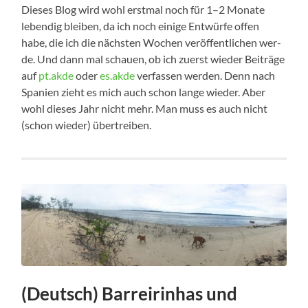
Die­ses Blog wird wohl erst­mal noch für 1–2 Mona­te
leben­dig blei­ben, da ich noch eini­ge Ent­wür­fe offen
habe, die ich die nächs­ten Wochen ver­öf­fent­li­chen wer­
de. Und dann mal schau­en, ob ich zuerst wie­der Bei­trä­ge
auf
pt.akde
oder
es.akde
ver­fas­sen wer­den. Denn nach
Spa­ni­en zieht es mich auch schon lan­ge wie­der. Aber
wohl die­ses Jahr nicht mehr. Man muss es auch nicht
(schon wie­der) übertreiben.
(Deutsch) Barreirinhas und