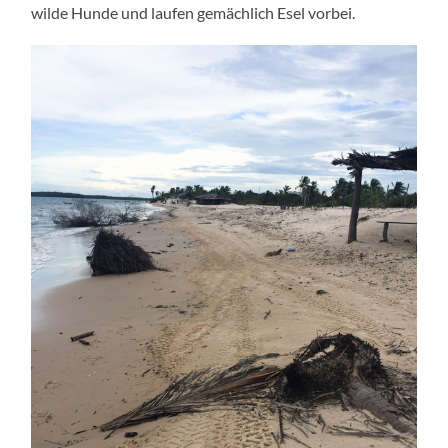
wil­de Hun­de und lau­fen gemäch­lich Esel vorbei.