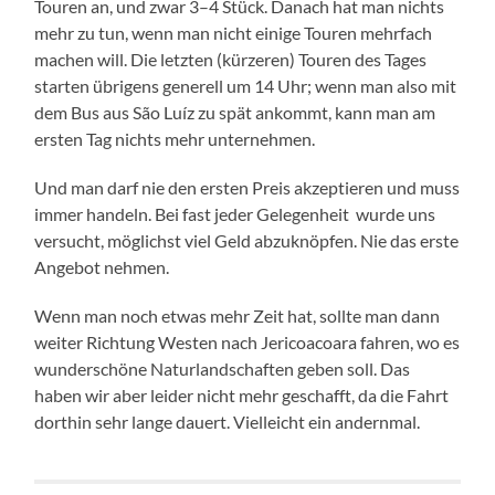
Tou­ren an, und zwar 3–4 Stück. Danach hat man nichts
mehr zu tun, wenn man nicht eini­ge Tou­ren mehr­fach
machen will. Die letz­ten (kür­ze­ren) Tou­ren des Tages
star­ten übri­gens gene­rell um 14 Uhr; wenn man also mit
dem Bus aus São Luíz zu spät ankommt, kann man am
ers­ten Tag nichts mehr unternehmen.
Und man darf nie den ers­ten Preis akzep­tie­ren und muss
immer han­deln. Bei fast jeder Gele­gen­heit wur­de uns
ver­sucht, mög­lichst viel Geld abzu­knöp­fen. Nie das ers­te
Ange­bot nehmen.
Wenn man noch etwas mehr Zeit hat, soll­te man dann
wei­ter Rich­tung Wes­ten nach Jer­i­coa­co­ara fah­ren, wo es
wun­der­schö­ne Natur­land­schaf­ten geben soll. Das
haben wir aber lei­der nicht mehr geschafft, da die Fahrt
dort­hin sehr lan­ge dau­ert. Viel­leicht ein andernmal.