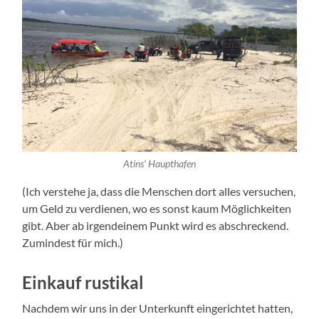
Atins‘ Haupt­ha­fen
(Ich ver­ste­he ja, dass die Men­schen dort alles ver­su­chen,
um Geld zu ver­die­nen, wo es sonst kaum Mög­lich­kei­ten
gibt. Aber ab irgend­ei­nem Punkt wird es abschre­ckend.
Zumin­dest für mich.)
Einkauf rustikal
Nach­dem wir uns in der Unter­kunft ein­ge­rich­tet hat­ten,