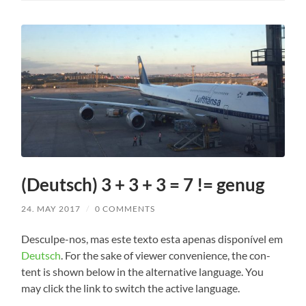
(Deutsch) 3 + 3 + 3 = 7 != genug
24. MAY 2017
/
0 COMMENTS
Desculpe-nos, mas este tex­to esta ape­n­as dis­poní­vel em
Deutsch
. For the sake of view­er con­ve­ni­ence, the con­
tent is shown below in the alter­na­ti­ve lan­guage. You
may click the link to switch the acti­ve language.