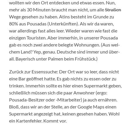
woll­ten wir den Ort ent­de­cken und etwas essen. Nun,
mehr als 30 Minu­ten braucht man nicht, um alle
Stra­ßen
Wege gese­hen zu haben. Atins besteht im Grun­de zu
80% aus Pousa­das (Unter­künf­ten). Als wir da waren,
war aller­dings fast alles leer. Wie­der waren wie fast die
ein­zi­gen Tou­ris­ten. Aber immer­hin, in unse­rer Pousa­da
gab es noch zwei ande­re beleg­te Woh­nun­gen. (Aus wel­
chem Land? Yep, genau. Deut­sche sind immer und über­
all. Baye­risch unter Pal­men beim Frühstück.)
Zurück zur Essens­su­che: Der Ort war so leer, dass nicht
eine Bar geöff­net hat­te. Es gab nichts zu essen oder zu
trin­ken. Immer­hin soll­te es hier einen Super­markt geben,
schließ­lich müs­sen sich die paar Anwoh­ner (ergo:
Pousada-Besitzer oder ‑Mit­ar­bei­ter) ja auch ernäh­ren.
Bloß, dass wir an der Stel­le, an der Goog­le Maps einen
Super­markt ange­zeigt hat, kei­nen gese­hen haben. Wohl
ein Kar­ten­feh­ler. Kommt vor.