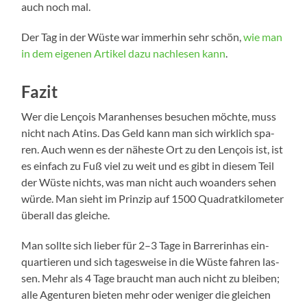
auch noch mal.
Der Tag in der Wüs­te war immer­hin sehr schön,
wie man
in dem eige­nen Arti­kel dazu nach­le­sen kann
.
Fazit
Wer die Len­çois Maran­hen­ses besu­chen möch­te, muss
nicht nach Atins. Das Geld kann man sich wirk­lich spa­
ren. Auch wenn es der nähes­te Ort zu den Len­çois ist, ist
es ein­fach zu Fuß viel zu weit und es gibt in die­sem Teil
der Wüs­te nichts, was man nicht auch woan­ders sehen
wür­de. Man sieht im Prin­zip auf 1500 Qua­drat­ki­lo­me­ter
über­all das gleiche.
Man soll­te sich lie­ber für 2–3 Tage in Bar­rer­in­has ein­
quar­tie­ren und sich tages­wei­se in die Wüs­te fah­ren las­
sen. Mehr als 4 Tage braucht man auch nicht zu blei­ben;
alle Agen­tu­ren bie­ten mehr oder weni­ger die glei­chen