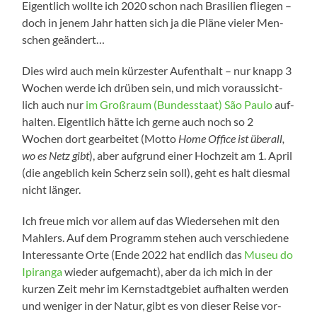
Eigent­lich woll­te ich 2020 schon nach Bra­si­li­en flie­gen –
doch in jenem Jahr hat­ten sich ja die Plä­ne vie­ler Men­
schen geändert…
Dies wird auch mein kür­zes­ter Auf­ent­halt – nur knapp 3
Wochen wer­de ich drü­ben sein, und mich vor­aus­sicht­
lich auch nur
im Groß­raum (Bun­des­staat) São Pau­lo
auf­
hal­ten. Eigent­lich hät­te ich ger­ne auch noch so 2
Wochen dort gear­bei­tet (Mot­to
Home Office ist über­all,
wo es Netz gibt
), aber auf­grund einer Hoch­zeit am 1. April
(die angeb­lich kein Scherz sein soll), geht es halt dies­mal
nicht länger.
Ich freue mich vor allem auf das Wie­der­se­hen mit den
Mahlers. Auf dem Pro­gramm ste­hen auch ver­schie­de­ne
Inter­es­san­te Orte (Ende 2022 hat end­lich das
Museu do
Ipi­ran­ga
wie­der auf­ge­macht), aber da ich mich in der
kur­zen Zeit mehr im Kern­stadt­ge­biet auf­hal­ten wer­den
und weni­ger in der Natur, gibt es von die­ser Rei­se vor­