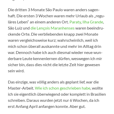
Die drit­ten 3 Mona­te São Pau­lo waren anders sagen­
haft. Die ers­ten 3 Wochen waren mehr Urlaub als „regu­
lä­res Leben“ an einem ande­ren Ort.
Para­ty
,
Ilha Gran­de
,
São Luíz und
die Len­çois Maran­hen­ses
waren beein­dru­
cken­de Orte. Die ver­blie­ben­den knapp zwei Mona­te
waren ver­gleichs­wei­se kurz; wahr­schein­lich, weil ich
mich schon über­all aus­kann­te und mehr im All­tag drin
war. Den­noch habe ich auch dies­mal wie­der neue wun­
der­ba­re Leu­te ken­nen­ler­nen dür­fen, wes­we­gen ich mir
sicher bin, dass dies nicht die letz­te Zeit hier gewe­sen
sein wird.
Das ein­zi­ge, was völ­lig anders als geplant lief, war die
Master-Arbeit.
Wie ich schon geschrie­ben habe
, woll­te
ich sie eigent­lich über­wie­gend oder kom­plett in Bra­si­li­en
schrei­ben. Dar­aus wur­den jetzt nur 6 Wochen, da ich
erst Anfang April anfan­gen konn­te. Aber gut.