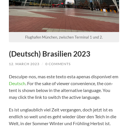
Flughafen München, zwischen Terminal 1 und 2.
(Deutsch) Brasilien 2023
12. MARCH 2023
/
0 COMMENTS
Desculpe-nos, mas este tex­to esta ape­n­as dis­poní­vel em
Deutsch
. For the sake of view­er con­ve­ni­ence, the con­
tent is shown below in the alter­na­ti­ve lan­guage. You
may click the link to switch the acti­ve language.
Es ist unglaub­lich viel Zeit ver­gan­gen, doch jetzt ist es
end­lich so weit und es geht wie­der über den Teich in die
Welt, in der Som­mer Win­ter und Früh­ling Herbst ist.