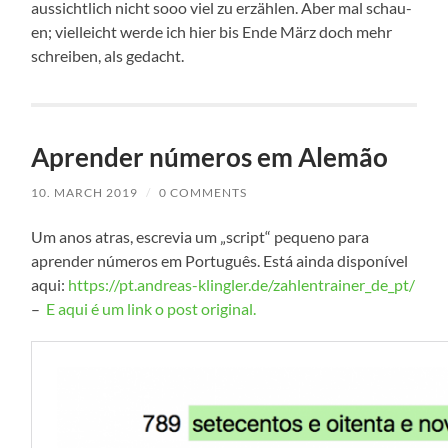
aus­sicht­lich nicht sooo viel zu erzäh­len. Aber mal schau­
en; viel­leicht wer­de ich hier bis Ende März doch mehr
schrei­ben, als gedacht.
Aprender números em Alemão
10. MARCH 2019
/
0 COMMENTS
Um anos atras, escrevia um „script“ peque­no para
apren­der núme­ros em Por­tu­guês. Está ain­da dis­poní­vel
aqui:
https://pt.andreas-klingler.de/zahlentrainer_de_pt/
–
E aqui é um link o post original.