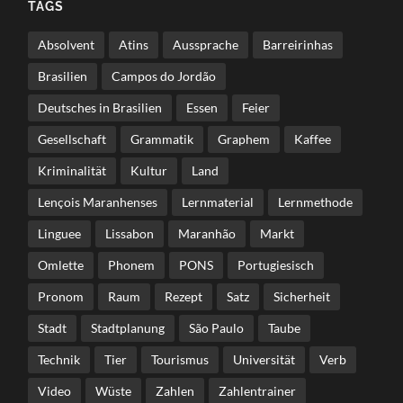
TAGS
Absolvent
Atins
Aussprache
Barreirinhas
Brasilien
Campos do Jordão
Deutsches in Brasilien
Essen
Feier
Gesellschaft
Grammatik
Graphem
Kaffee
Kriminalität
Kultur
Land
Lençois Maranhenses
Lernmaterial
Lernmethode
Linguee
Lissabon
Maranhão
Markt
Omlette
Phonem
PONS
Portugiesisch
Pronom
Raum
Rezept
Satz
Sicherheit
Stadt
Stadtplanung
São Paulo
Taube
Technik
Tier
Tourismus
Universität
Verb
Video
Wüste
Zahlen
Zahlentrainer