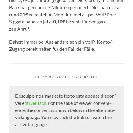
dies 2,99€ je Minu­te (!) gekos­tet. Die Klä­rung mit mei­ner
Bank hat gerun­det 7 Minu­ten gedau­ert. Dies hät­te also
rund
21€
gekos­tet im Mobil­funk­netz – per VoIP über
Sip­ga­te habe ich jetzt
0,10€
bezahlt für den gan­
zen Anruf.
Daher: Immer bei Aus­lands­rei­sen ein VoIP-Konto/-
Zugang bereit hal­ten für den Fall der Fälle.
18. MARCH 2023
/
0 COMMENTS
Desculpe-nos, mas este tex­to esta ape­n­as dis­poní­
vel em
Deutsch
. For the sake of view­er con­ve­ni­
ence, the con­tent is shown below in the alter­na­ti­
ve lan­guage. You may click the link to switch the
acti­ve language.