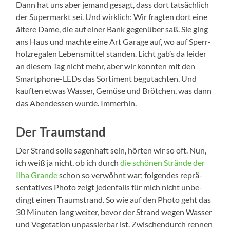
Dann hat uns aber jemand gesagt, dass dort tat­säch­lich
der Super­markt sei. Und wirk­lich: Wir frag­ten dort eine
älte­re Dame, die auf einer Bank gegen­über saß. Sie ging
ans Haus und mach­te eine Art Gara­ge auf, wo auf Sperr­
holz­re­ga­len Lebens­mit­tel stan­den. Licht gab’s da lei­der
an die­sem Tag nicht mehr, aber wir konn­ten mit den
Smartphone-LEDs das Sor­ti­ment begut­ach­ten. Und
kauf­ten etwas Was­ser, Gemü­se und Bröt­chen, was dann
das Abend­essen wur­de. Immerhin.
Der Traumstand
Der Strand sol­le sagen­haft sein, hör­ten wir so oft. Nun,
ich weiß ja nicht, ob ich durch
die schö­nen Strän­de der
Ilha Gran­de
schon so ver­wöhnt war; fol­gen­des reprä­
sen­ta­ti­ves Pho­to zeigt jeden­falls für mich nicht unbe­
dingt einen Traum­strand. So wie auf den Pho­to geht das
30 Minu­ten lang wei­ter, bevor der Strand wegen Was­ser
und Vege­ta­ti­on unpas­sier­bar ist. Zwi­schen­durch ren­nen