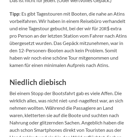
Das ist nicht für jeden. (Oder wert­vol­les Gepäck.)
Tipp
: Es gibt Tages­tou­ren mit Boo­ten, die nahe an Atins
vor­bei­fah­ren. Wir haben in einem Rei­se­bü­ro ver­han­delt
und eine Tages­tour gebucht, bei der wir für
$ extra
20R
pro Per­son an der letz­ten Sta­ti­on vom Fah­rer nach Atins
über­ge­setzt wur­den. Das Gepäck mit­zu­neh­men, war in
den 12-Personen-Booten auch kein Pro­blem. Somit
haben wir noch eine schö­ne Tour mit­ge­nom­men und
kamen für einen mini­ma­len Auf­preis nach Atins.
Niedlich diebisch
Bei einem Stopp der Boots­fahrt gab es vie­le Affen. Die
wirk­lich alles, was nicht niet-und-nagelfest war, an sich
neh­men woll­ten. Wäh­rend die Pas­sa­gie­re an Land
waren, klet­ter­ten sie auf die Boo­te und such­ten nach
Nah­rung oder glit­zern­den Sachen. Angeb­lich haben die
auch schon Smart­phones direkt von Tou­ris­ten aus der