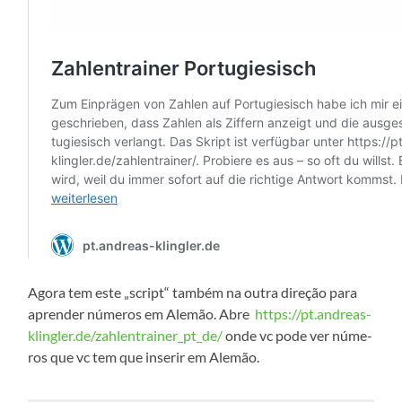
Ago­ra tem este „script“ tam­bém na outra dire­ção para
apren­der núme­ros em Ale­mão. Abre
https://pt.andreas-
klingler.de/zahlentrainer_pt_de/
onde vc pode ver núme­
ros que vc tem que inser­ir em Alemão.