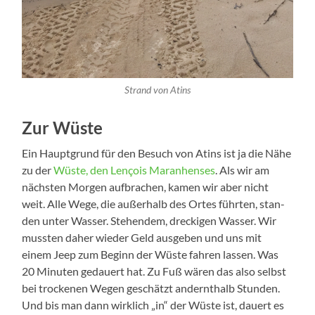
Strand von Atins
Zur Wüste
Ein Haupt­grund für den Besuch von Atins ist ja die Nähe
zu der
Wüs­te, den Len­çois Maran­hen­ses
. Als wir am
nächs­ten Mor­gen auf­bra­chen, kamen wir aber nicht
weit. Alle Wege, die außer­halb des Ortes führ­ten, stan­
den unter Was­ser. Ste­hen­dem, dre­cki­gen Was­ser. Wir
muss­ten daher wie­der Geld aus­ge­ben und uns mit
einem Jeep zum Beginn der Wüs­te fah­ren las­sen. Was
20 Minu­ten gedau­ert hat. Zu Fuß wären das also selbst
bei tro­cke­nen Wegen geschätzt andernt­halb Stun­den.
Und bis man dann wirk­lich „in“ der Wüs­te ist, dau­ert es