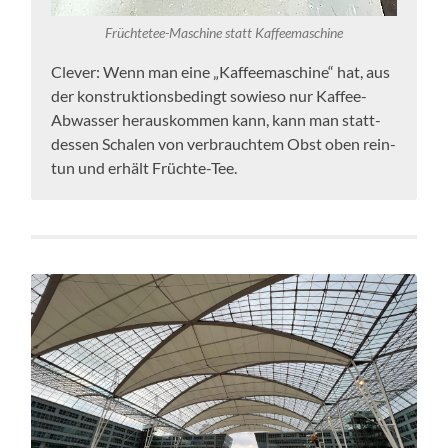
Früchtetee-Maschine statt Kaffeemaschine
Cle­ver: Wenn man eine „Kaf­fee­ma­schi­ne“ hat, aus
der kon­struk­ti­ons­be­dingt sowie­so nur Kaffee-
Abwasser her­aus­kom­men kann, kann man statt­
des­sen Scha­len von ver­brauch­tem Obst oben rein­
tun und erhält Früchte-Tee.